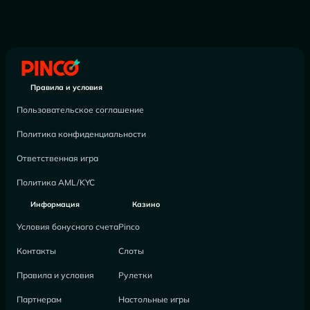
Правила и условия
Пользовательское соглашение
Политика конфиденциальности
Ответственная игра
Политика AML/KYC
Информация
Казино
Условия бонусного счета
Pinco
Контакты
Слоты
Правила и условия
Рулетки
Партнерам
Настольные игры