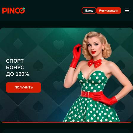
Вход
Регистрация
СПОРТ
БОНУС
ДО 160%
ПОЛУЧИТЬ