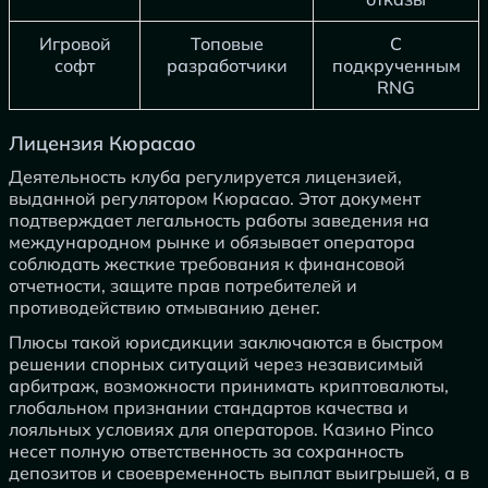
Игровой
Топовые
С
софт
разработчики
подкрученным
RNG
Лицензия Кюрасао
Деятельность клуба регулируется лицензией,
выданной регулятором Кюрасао. Этот документ
подтверждает легальность работы заведения на
международном рынке и обязывает оператора
соблюдать жесткие требования к финансовой
отчетности, защите прав потребителей и
противодействию отмыванию денег.
Плюсы такой юрисдикции заключаются в быстром
решении спорных ситуаций через независимый
арбитраж, возможности принимать криптовалюты,
глобальном признании стандартов качества и
лояльных условиях для операторов. Казино Pinco
несет полную ответственность за сохранность
депозитов и своевременность выплат выигрышей, а в