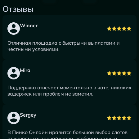
Отзывы
Winner
Отличная площадка с быстрыми выплатами и
честными условиями.
Mira
Поддержка отвечает моментально в чате, никаких
задержек или проблем не заметил.
Sergey
В Пинко Онлайн нравится большой выбор слотов
от известных провайдеров, особенно радуют