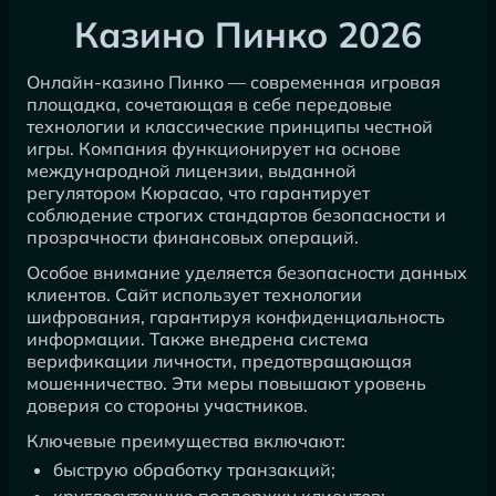
Казино Пинко 2026
Онлайн-казино Пинко — современная игровая
площадка, сочетающая в себе передовые
технологии и классические принципы честной
игры. Компания функционирует на основе
международной лицензии, выданной
регулятором Кюрасао, что гарантирует
соблюдение строгих стандартов безопасности и
прозрачности финансовых операций.
Особое внимание уделяется безопасности данных
клиентов. Сайт использует технологии
шифрования, гарантируя конфиденциальность
информации. Также внедрена система
верификации личности, предотвращающая
мошенничество. Эти меры повышают уровень
доверия со стороны участников.
Ключевые преимущества включают:
быструю обработку транзакций;
круглосуточную поддержку клиентов;