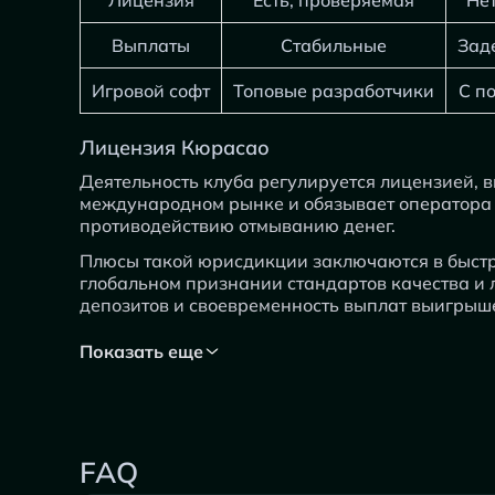
Лицензия
Есть, проверяемая
Не
Выплаты
Стабильные
Зад
Игровой софт
Топовые разработчики
С п
Лицензия Кюрасао
Деятельность клуба регулируется лицензией, 
международном рынке и обязывает оператора с
противодействию отмыванию денег.
Плюсы такой юрисдикции заключаются в быст
глобальном признании стандартов качества и л
депозитов и своевременность выплат выигрыше
Показать еще
FAQ