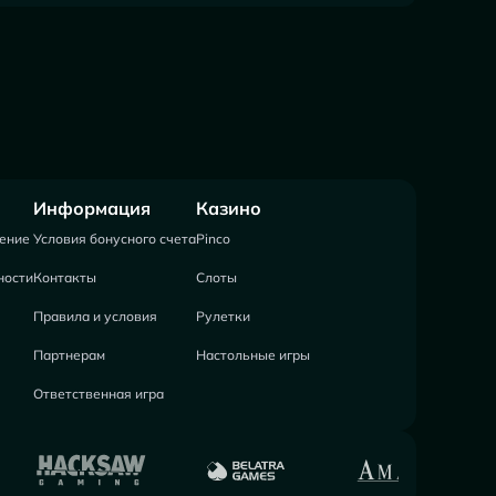
Информация
Казино
ение
Условия бонусного счета
Pinco
ности
Контакты
Слоты
Правила и условия
Рулетки
Партнерам
Настольные игры
Ответственная игра