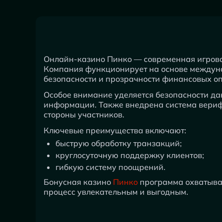
Онлайн-казино Пинко — современная игрова
Компания функционирует на основе междуна
безопасности и прозрачности финансовых о
Особое внимание уделяется безопасности да
информации. Также внедрена система вери
стороны участников.
Ключевые преимущества включают:
быструю обработку транзакций;
круглосуточную поддержку клиентов;
гибкую систему поощрений.
Бонусная казино
Пинко
программа охватывае
процесс увлекательным и выгодным.