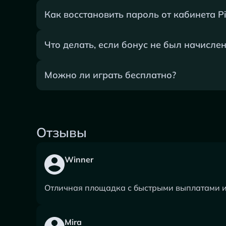
Как восстановить пароль от кабинета P
Что делать, если бонус не был начисле
Можно ли играть бесплатно?
Отзывы
Winner
Отличная площадка с быстрыми выплатами и
Mira