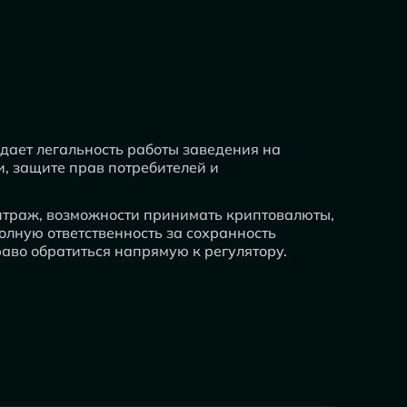
дает легальность работы заведения на
, защите прав потребителей и
итраж, возможности принимать криптовалюты,
олную ответственность за сохранность
аво обратиться напрямую к регулятору.