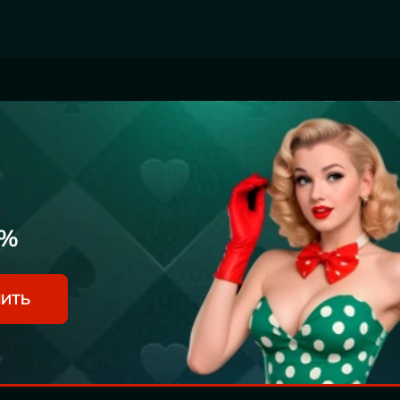
0%
ИТЬ