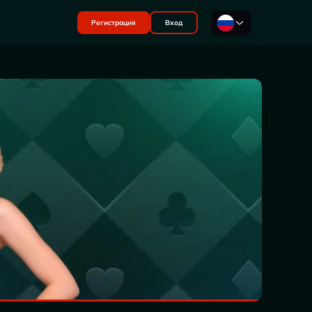
Регистрация
Вход